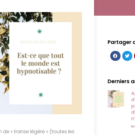
Partager c
Derniers a
A
d
p
d
n
En
e « transe légère » (toutes les